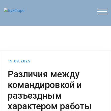
Перейти
к
ПЕР
содержимому
19.09.2025
Различия между
командировкой и
разъездным
характером работы