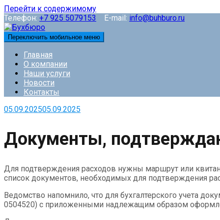
Перейти к содержимому
Телефон:
+7 925 5079153
E-mail:
info@buhburo.ru
Переключить мобильное меню
Главная
О компании
Наши услуги
Новости
Контакты
05.09.2025
05.09.2025
Документы, подтверждаю
Для подтверждения расходов нужны маршрут или квитанци
список документов, необходимых для подтверждения ра
Ведомство напомнило, что для бухгалтерского учета док
0504520) с приложенными надлежащим образом оформл