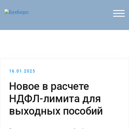
Перейти
к
ПЕР
содержимому
16.01.2025
Новое в расчете
НДФЛ-лимита для
выходных пособий