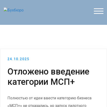
Перейти
к
ПЕР
содержимому
24.10.2025
Отложено введение
категории МСП+
Полностью от идеи ввести категорию бизнеса
«МСП+» не отказались, но запуск пилотного